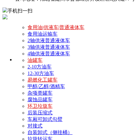
手机扫一扫
食用油|供液车|普通液体车
食用油运输车
2轴供液普通液体车
3轴供液普通液体车
4轴供液普通液体车
油罐车
2-10方油车
12-30方油车
易燃化工罐车
甲醇/乙醇/酒精车
杂项类罐车
腐蚀品罐车
环卫垃圾车
后装压缩式
车厢可卸式勾臂
对接式
自装卸式（侧挂桶）
垃圾转运车