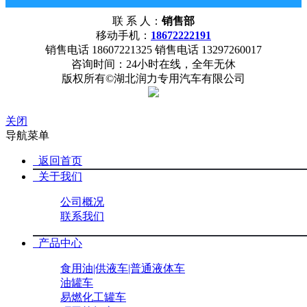
18672222191
联 系 人：
销售部
网站首页
公司概况
联系我们
移动手机：
18672222191
销售电话 18607221325 销售电话 13297260017
咨询时间：24小时在线，全年无休
版权所有©湖北润力专用汽车有限公司
关闭
导航菜单
返回首页
关于我们
公司概况
联系我们
产品中心
食用油|供液车|普通液体车
油罐车
易燃化工罐车