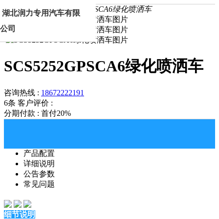
首页
产品中心
SCS5252GPSCA6绿化喷洒车
湖北润力专用汽车有限
公司
SCS5252GPSCA6绿化喷洒车
咨询热线 :
18672222191
6条
客户评价 :
分期付款 : 首付20%
产品配置
详细说明
公告参数
常见问题
细节说明