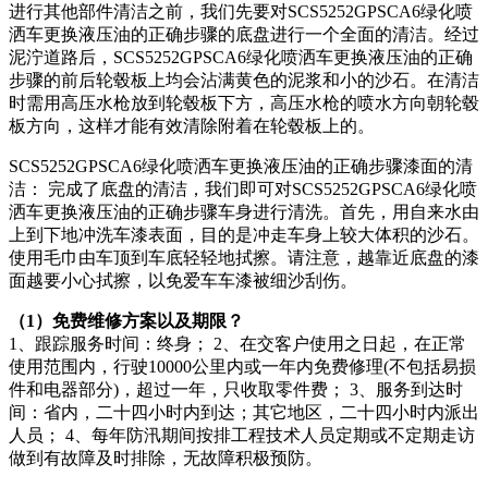
进行其他部件清洁之前，我们先要对SCS5252GPSCA6绿化喷
洒车更换液压油的正确步骤的底盘进行一个全面的清洁。经过
泥泞道路后，SCS5252GPSCA6绿化喷洒车更换液压油的正确
步骤的前后轮毂板上均会沾满黄色的泥浆和小的沙石。在清洁
时需用高压水枪放到轮毂板下方，高压水枪的喷水方向朝轮毂
板方向，这样才能有效清除附着在轮毂板上的。
SCS5252GPSCA6绿化喷洒车更换液压油的正确步骤漆面的清
洁： 完成了底盘的清洁，我们即可对SCS5252GPSCA6绿化喷
洒车更换液压油的正确步骤车身进行清洗。首先，用自来水由
上到下地冲洗车漆表面，目的是冲走车身上较大体积的沙石。
使用毛巾由车顶到车底轻轻地拭擦。请注意，越靠近底盘的漆
面越要小心拭擦，以免爱车车漆被细沙刮伤。
（1）免费维修方案以及期限？
1、跟踪服务时间：终身； 2、在交客户使用之日起，在正常
使用范围内，行驶10000公里内或一年内免费修理(不包括易损
件和电器部分)，超过一年，只收取零件费； 3、服务到达时
间：省内，二十四小时内到达；其它地区，二十四小时内派出
人员； 4、每年防汛期间按排工程技术人员定期或不定期走访
做到有故障及时排除，无故障积极预防。