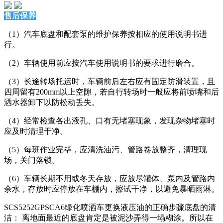
售后保养
（1）汽车底盘和配套泵的维护保养按相应的使用说明书进
行。
（2）车辆使用前应按汽车使用说明书的要求进行磨合。
（3）长途转场托运时，车辆前后左右应有固定防滑装置，且
四周留有200mm以上空隙，若自行转场时一般应将前喷嘴和后
洒水器卸下以防松动丢失。
（4）经常检查各出液孔、口有无堵塞现象，发现杂物堵塞时
应及时清理干净。
（5）每班作业完毕，应清洗油污、管路卷放整齐，清理现
场，关门落锁。
（6）车辆长期不用或冬天存放，应放尽罐体、泵内及管路内
余水，存放时应停放在车棚内，擦试干净，以避免暴晒雨淋。
SCS5252GPSCA6绿化喷洒车更换液压油的正确步骤底盘的清
洁： 离地面最近的底盘肯定是被泥沙弄得一塌糊涂。所以在