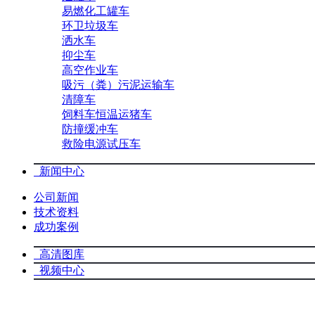
易燃化工罐车
环卫垃圾车
洒水车
抑尘车
高空作业车
吸污（粪）污泥运输车
清障车
饲料车恒温运猪车
防撞缓冲车
救险电源试压车
新闻中心
公司新闻
技术资料
成功案例
高清图库
视频中心