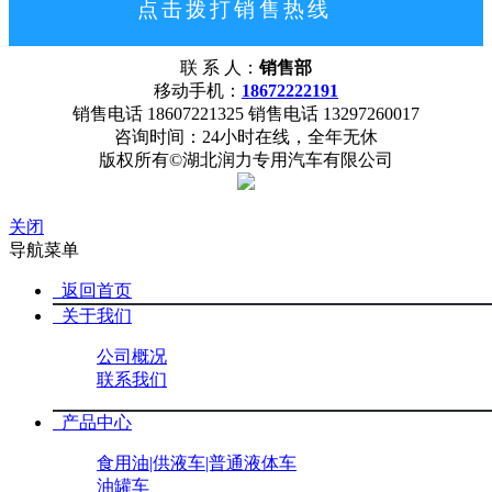
点击拨打销售热线
18672222191
联 系 人：
销售部
网站首页
公司概况
联系我们
移动手机：
18672222191
销售电话 18607221325 销售电话 13297260017
咨询时间：24小时在线，全年无休
版权所有©湖北润力专用汽车有限公司
关闭
导航菜单
返回首页
关于我们
公司概况
联系我们
产品中心
食用油|供液车|普通液体车
油罐车