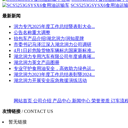
SCS5253GSYSX6食用油运
最新新闻
润力专汽2025年度工作总结暨表彰大会...
公告名称重大调整
抬包车产品介绍|湖北润力|润知星牌
市委书记马泽江深入湖北润力公司调研
4月1日起危险货物车辆标志国家新标准...
湖北润力专用汽车有限公司年度盛典璀...
湖北润力英文产品图册
专业守护食用油安全，高效助力绿色运...
湖北润力2023年度工作总结表彰暨2024...
湖北润力开展安全应急救援演练活动
网站首页
公司介绍
产品中心
新闻中心
荣誉资质
订车流
友情链接
/ CONTACT US
暂无链接