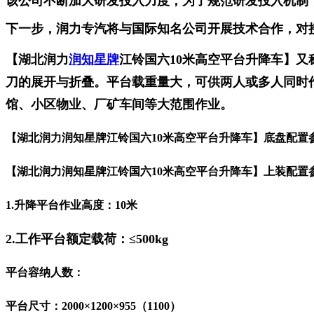
该公司不断加大研发投入力度，为了规范研发投入机制
下一步，润力专汽将与国际知名公司开展技术合作，对
【湖北润力
润知星牌
江铃国六10米高空平台升降车
】
又
刀的展开与折叠。平台载重量大，可供两人或多人同时
馆、小区物业、厂矿车间等大范围作业。
【湖北润力润知星牌江铃国六10米高空平台升降车
】
底盘配置
【湖北润力润知星牌江铃国六10米高空平台升降车
】
上装配置
1.升降平台作业高度：
10
米
2.工作平台额定载荷：≤500kg
平台容纳人数：
平台尺寸：
2000
×1
200
×955（1100）