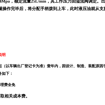
4Mpa，额定流量25L/min，其工作压力由溢流阀调
腿操作完毕后，将分配手柄拨到上车，此时液压油就从支
说明
起（以车辆出厂登记卡为准）壹年内，因设计、制造、装配原因
务如下：
修理费全免
收取相关成本费。