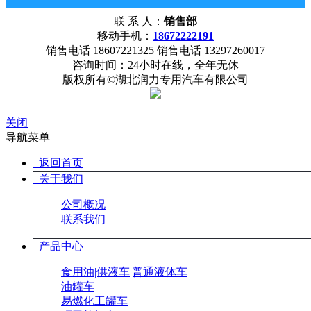
18672222191
联 系 人：
销售部
网站首页
公司概况
联系我们
移动手机：
18672222191
销售电话 18607221325 销售电话 13297260017
咨询时间：24小时在线，全年无休
版权所有©湖北润力专用汽车有限公司
关闭
导航菜单
返回首页
关于我们
公司概况
联系我们
产品中心
食用油|供液车|普通液体车
油罐车
易燃化工罐车