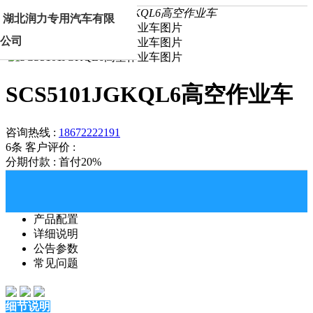
首页
产品中心
SCS5101JGKQL6高空作业车
湖北润力专用汽车有限
公司
SCS5101JGKQL6高空作业车
咨询热线 :
18672222191
6条
客户评价 :
分期付款 : 首付20%
产品配置
详细说明
公告参数
常见问题
细节说明