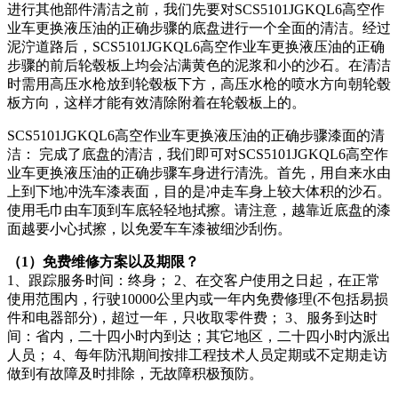
进行其他部件清洁之前，我们先要对SCS5101JGKQL6高空作
业车更换液压油的正确步骤的底盘进行一个全面的清洁。经过
泥泞道路后，SCS5101JGKQL6高空作业车更换液压油的正确
步骤的前后轮毂板上均会沾满黄色的泥浆和小的沙石。在清洁
时需用高压水枪放到轮毂板下方，高压水枪的喷水方向朝轮毂
板方向，这样才能有效清除附着在轮毂板上的。
SCS5101JGKQL6高空作业车更换液压油的正确步骤漆面的清
洁： 完成了底盘的清洁，我们即可对SCS5101JGKQL6高空作
业车更换液压油的正确步骤车身进行清洗。首先，用自来水由
上到下地冲洗车漆表面，目的是冲走车身上较大体积的沙石。
使用毛巾由车顶到车底轻轻地拭擦。请注意，越靠近底盘的漆
面越要小心拭擦，以免爱车车漆被细沙刮伤。
（1）免费维修方案以及期限？
1、跟踪服务时间：终身； 2、在交客户使用之日起，在正常
使用范围内，行驶10000公里内或一年内免费修理(不包括易损
件和电器部分)，超过一年，只收取零件费； 3、服务到达时
间：省内，二十四小时内到达；其它地区，二十四小时内派出
人员； 4、每年防汛期间按排工程技术人员定期或不定期走访
做到有故障及时排除，无故障积极预防。