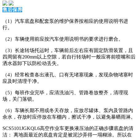
售后保养
（1）汽车底盘和配套泵的维护保养按相应的使用说明书进
行。
（2）车辆使用前应按汽车使用说明书的要求进行磨合。
（3）长途转场托运时，车辆前后左右应有固定防滑装置，且
四周留有200mm以上空隙，若自行转场时一般应将前喷嘴和后
洒水器卸下以防松动丢失。
（4）经常检查各出液孔、口有无堵塞现象，发现杂物堵塞时
应及时清理干净。
（5）每班作业完毕，应清洗油污、管路卷放整齐，清理现
场，关门落锁。
（6）车辆长期不用或冬天存放，应放尽罐体、泵内及管路内
余水，存放时应停放在车棚内，擦试干净，以避免暴晒雨淋。
SCS5101JGKQL6高空作业车更换液压油的正确步骤底盘的清
洁： 离地面最近的底盘肯定是被泥沙弄得一塌糊涂。所以在